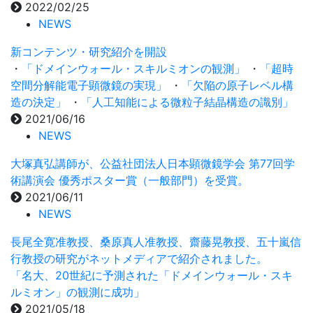
2022/02/25
NEWS
新コンテンツ・研究紹介を開設
・
「ドメインウォール・スキルミオンの観測」
・
「超時
空間分解能電子顕微鏡の実現」
・
「欠陥の原子レベル構
造の決定」
・
「人工知能による微粒子結晶構造の識別」
2021/06/16
NEWS
大塚真弘講師が、公益社団法人日本顕微鏡学会 第77回学
術講演会 優秀ポスター賞（一般部門）を受賞。
2021/06/11
NEWS
長尾全寛准教授、桑原真人准教授、齋藤晃教授、五十嵐信
行教授の研究がネットメディアで紹介されました。
「名大、20世紀に予測された「ドメインウォール・スキ
ルミオン」の観測に成功」
2021/05/18