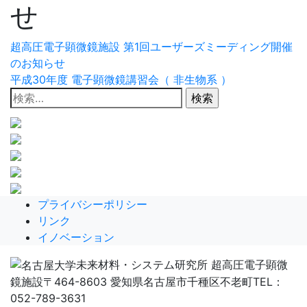
せ
投
超高圧電子顕微鏡施設 第1回ユーザーズミーディング開催
のお知らせ
稿
平成30年度 電子顕微鏡講習会（ 非生物系 ）
検
ナ
索:
ビ
ゲ
ー
シ
プライバシーポリシー
リンク
ョ
イノベーション
ン
未来材料・システム研究所 超高圧電子顕微
鏡施設
〒464-8603 愛知県名古屋市千種区不老町
TEL：
052-789-3631