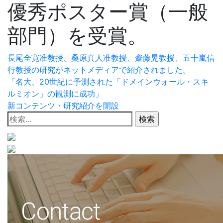
優秀ポスター賞（一般
部門）を受賞。
投
長尾全寛准教授、桑原真人准教授、齋藤晃教授、五十嵐信
行教授の研究がネットメディアで紹介されました。
稿
「名大、20世紀に予測された「ドメインウォール・スキ
ナ
ルミオン」の観測に成功」
新コンテンツ・研究紹介を開設
ビ
検
索:
ゲ
ー
シ
ョ
ン