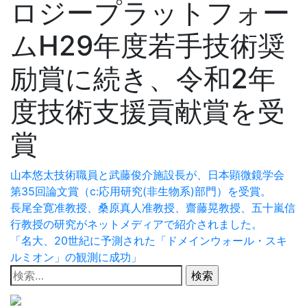
ロジープラットフォー
ムH29年度若手技術奨
励賞に続き、令和2年
度技術支援貢献賞を受
賞
投
山本悠太技術職員と武藤俊介施設長が、日本顕微鏡学会
第35回論文賞（c:応用研究(非生物系)部門）を受賞。
稿
長尾全寛准教授、桑原真人准教授、齋藤晃教授、五十嵐信
ナ
行教授の研究がネットメディアで紹介されました。
「名大、20世紀に予測された「ドメインウォール・スキ
ビ
ルミオン」の観測に成功」
検
ゲ
索: