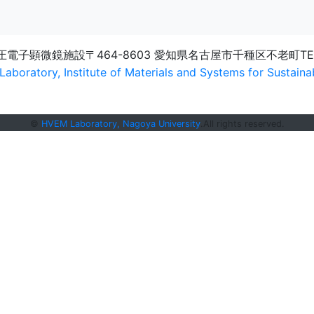
圧電子顕微鏡施設
〒464-8603 愛知県名古屋市千種区不老町
TE
aboratory, Institute of Materials and Systems for Sustainab
©
HVEM Laboratory, Nagoya University
.All rights reserved.