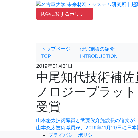
Skip
to
見学に関するポリシー
content
トップページ
研究施設の紹介
TOP
INTRODUCTION
2019年01月31日
中尾知代技術補佐
ノロジープラット
受賞
投
山本悠太技術職員と武藤俊介施設長の論文が、Micro
山本悠太技術職員が、2019年11月29日に
稿
プライバシーポリシー